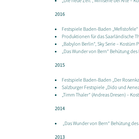
„Die neue Zeit“, Miniserie bei Arte – K
2016
Festspiele Baden-Baden „Mefistofele“
Produktionen für das Saarländische T
„Babylon Berlin“, Sky Serie – Kostüm 
„Das Wunder von Bern“ Behütung des M
2015
Festspiele Baden-Baden „Der Rosenka
Salzburger Festspiele „Dido und Aene
„Timm Thaler“ (Andreas Dresen) – Ko
2014
„Das Wunder von Bern“ Behütung des M
2013