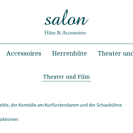
Accessoires
Herrenhüte
Theater und
Sommer
Haarclips
Frühjahr & Sommer
nter
Haarreifen
Herbst & Winter
Theater und Film
Haarbänder
Taschen
nsemble, der Komödie am Kurfürstendamm und der Schaubühne
g & Modenschau
Turbane
uktionen: