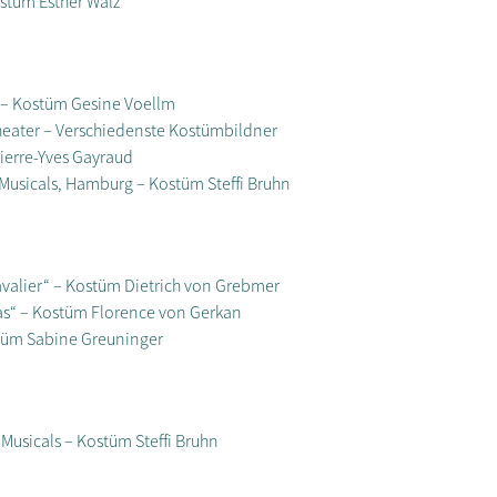
ostüm Esther Walz
 – Kostüm Gesine Voellm
heater – Verschiedenste Kostümbildner
Pierre-Yves Gayraud
usicals, Hamburg – Kostüm Steffi Bruhn
valier“ – Kostüm Dietrich von Grebmer
as“ – Kostüm Florence von Gerkan
stüm Sabine Greuninger
usicals – Kostüm Steffi Bruhn