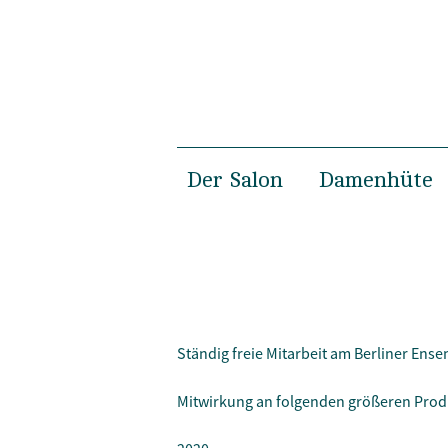
Der Salon
Damenhüte
Damensalon
Frühjahr & 
Herrensalon
Herbst & Wi
Susanne Gäbel
Hochzeit
Private Hatmaking
Specials
Ständig freie Mitarbeit am Berliner E
Fotoshootin
Mitwirkung an folgenden größeren Prod