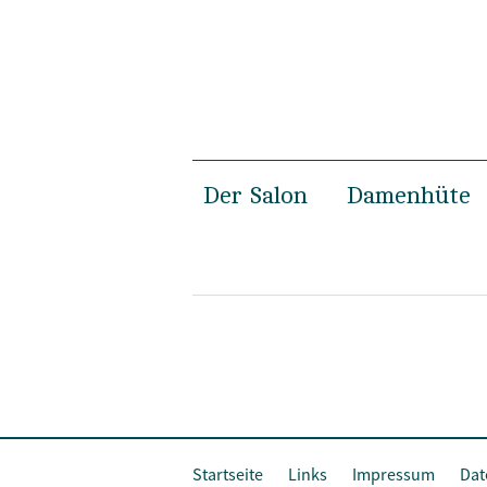
Der Salon
Damenhüte
Damensalon
Frühjahr & 
Herrensalon
Herbst & Wi
Susanne Gäbel
Hochzeit
Private Hatmaking
Specials
Fotoshootin
Startseite
Links
Impressum
Dat