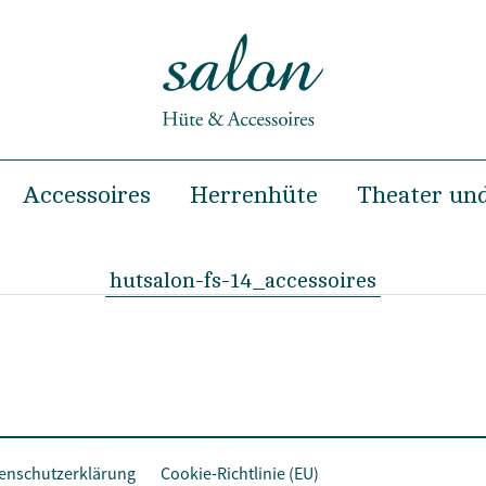
Accessoires
Herrenhüte
Theater und
Sommer
Haarclips
Frühjahr & Sommer
nter
Haarreifen
Herbst & Winter
hutsalon-fs-14_accessoires
Haarbänder
Taschen
g & Modenschau
Turbane
enschutzerklärung
Cookie-Richtlinie (EU)