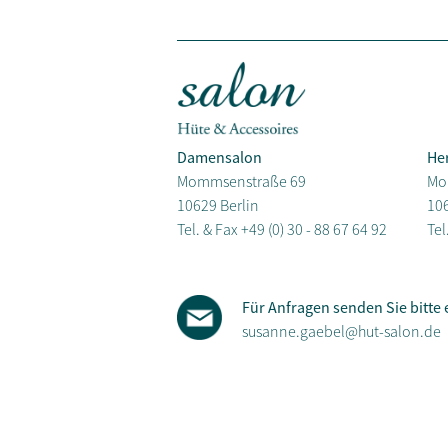
Damensalon
He
Mommsenstraße 69
Mo
10629 Berlin
106
Tel. & Fax
+49 (0) 30 - 88 67 64 92
Tel
Für Anfragen senden Sie bitte 
susanne.gaebel@hut-salon.de